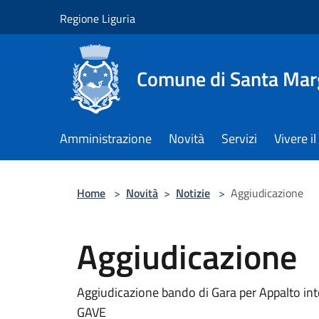
Salta al contenuto principale
Regione Liguria
Comune di Santa Marg
Amministrazione
Novità
Servizi
Vivere 
Home
>
Novità
>
Notizie
>
Aggiudicazione
Aggiudicazione
Aggiudicazione bando di Gara per Appalto inte
GAVE