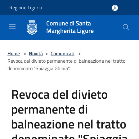
Salta al contenuto principale
Regione Liguria
Comune di Santa
Margherita Ligure
Home
>
Novità
>
Comunicati
>
Revoca del divieto permanente di balneazione nel tratto
denominato "Spiaggia Ghiaia".
Revoca del divieto
permanente di
balneazione nel tratto
denominato "Spiaggia