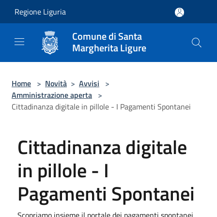
Salta al contenuto principale
Regione Liguria
Comune di Santa
Margherita Ligure
Home
>
Novità
>
Avvisi
>
Amministrazione aperta
>
Cittadinanza digitale in pillole - I Pagamenti Spontanei
Cittadinanza digitale
in pillole - I
Pagamenti Spontanei
Scopriamo insieme il portale dei pagamenti spontanei