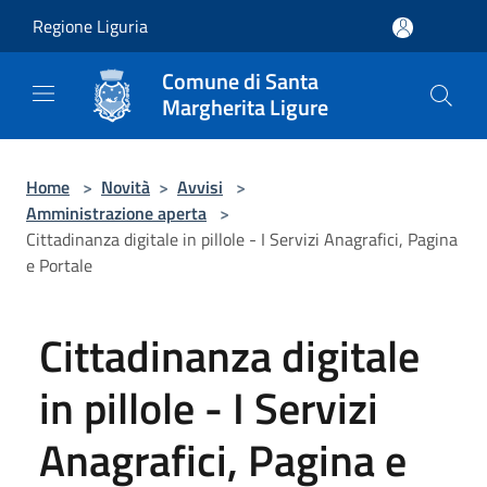
Salta al contenuto principale
Regione Liguria
Comune di Santa
Margherita Ligure
Home
>
Novità
>
Avvisi
>
Amministrazione aperta
>
Cittadinanza digitale in pillole - I Servizi Anagrafici, Pagina
e Portale
Cittadinanza digitale
in pillole - I Servizi
Anagrafici, Pagina e