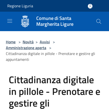
Salta al contenuto principale
Regione Liguria
Comune di Santa
Margherita Ligure
Home
>
Novità
>
Avvisi
>
Amministrazione aperta
>
Cittadinanza digitale in pillole - Prenotare e gestire gli
appuntamenti
Cittadinanza digitale
in pillole - Prenotare e
gestire gli