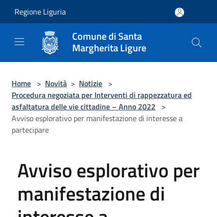
Salta al contenuto principale
Regione Liguria
Comune di Santa
Margherita Ligure
Home
>
Novità
>
Notizie
>
Procedura negoziata per Interventi di rappezzatura ed
asfaltatura delle vie cittadine – Anno 2022
>
Avviso esplorativo per manifestazione di interesse a
partecipare
Avviso esplorativo per
manifestazione di
interesse a