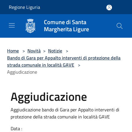
Salta al contenuto principale
Regione Liguria
Comune di Santa
Margherita Ligure
Home
>
Novità
>
Notizie
>
Bando di Gara per Appalto interventi di protezione della
strada comunale in località GAVE
>
Aggiudicazione
Aggiudicazione
Aggiudicazione bando di Gara per Appalto interventi di
protezione della strada comunale in località GAVE
Data :