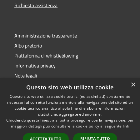
Richiesta assistenza
Amministrazione trasparente
Albo pretorio
Piattaforma di whistleblowing
Informativa privacy
Note legali
×
Dichiarazione di accessibilità
Questo sito web utilizza cookie
Questo sito web utilizza cookie tecnici (ed assimilati) strettamente
necessari al corretto funzionamento e alla navigazione del sito ed un
cookie tecnico analitico al solo fine di elaborare informazioni
statistiche, aggregate ed anonime.
RSS
© 2022 • Comune di Santa
Chiudendo questa finestra si potrà proseguire con la navigazione, per
Accessibilità
Margherita Ligure •
maggiori dettagli può consultare la cookie policy al seguente
link
Privacy
Powered by
RIFIUTA TUTTO
Cookie
Municipium
•
Accesso
ACCETTA TUTTO