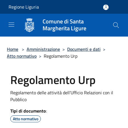
Salta al contenuto principale
Regione Liguria
Comune di Santa
Margherita Ligure
Home
>
Amministrazione
>
Documenti e dati
>
Atto normativo
>
Regolamento Urp
Regolamento Urp
Regolamento delle attività dell’Ufficio Relazioni con il
Pubblico
Tipi di documento
:
Atto normativo