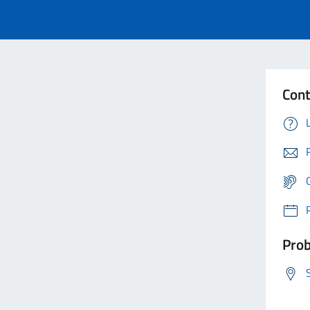
Cont
Prob