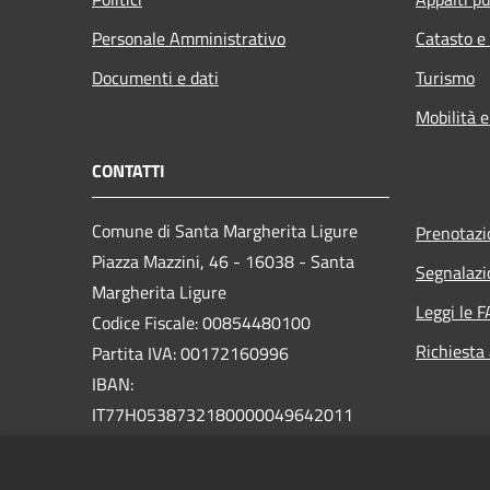
Personale Amministrativo
Catasto e
Documenti e dati
Turismo
Mobilità e
CONTATTI
Comune di Santa Margherita Ligure
Prenotaz
Piazza Mazzini, 46 - 16038 - Santa
Segnalazi
Margherita Ligure
Leggi le 
Codice Fiscale: 00854480100
Richiesta
Partita IVA: 00172160996
IBAN:
IT77H0538732180000049642011
PEC:
protocollo@pec.comunesml.it