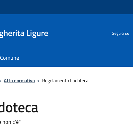
herita Ligure
Seguici su
il Comune
>
Atto normativo
>
Regolamento Ludoteca
doteca
 non c'è"