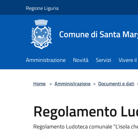
Salta al contenuto principale
Regione Liguria
Comune di Santa Marg
Amministrazione
Novità
Servizi
Vivere 
Home
>
Amministrazione
>
Documenti e dati
Regolamento Lu
Regolamento Ludoteca comunale "L'isola che