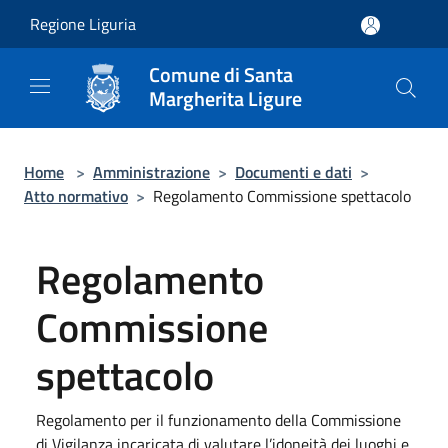
Salta al contenuto principale
Regione Liguria
Comune di Santa
Margherita Ligure
Home
>
Amministrazione
>
Documenti e dati
>
Atto normativo
>
Regolamento Commissione spettacolo
Regolamento
Commissione
spettacolo
Regolamento per il funzionamento della Commissione
di Vigilanza incaricata di valutare l’idoneità dei luoghi e