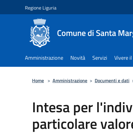
Salta al contenuto principale
Regione Liguria
Comune di Santa Marg
Amministrazione
Novità
Servizi
Vivere 
Home
>
Amministrazione
>
Documenti e dati
Intesa per l'indi
particolare valo